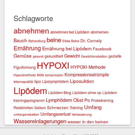
Schlagworte
abnehmen
abnehmen bei Lipödem
abnhemen
beine
Bauch
Dr. Cornely
Behandlung
Dicke Beine
Ernährung
Ernährung bei Lipödem
Facebook
Gemüse
Gewicht
gesundheit
gezielte
gesund
Gewichtsreduktion
HYPOXI
HYPOXI-Methode
Figurformung
Kompressionsstrümpfe
knie
Hypoximethode
kompression
Liposuktion
lipo
Lipolymphödem
lebensqualität
Lipödem
Lipödem Blog
Lipödem ohne op
Lipödem
Lymphödem
Obst
Po
trainingsprogramm
Probetraining
Umfang
Schmerzen
Reiskirchen
Saison
Training
Umfangsverlust
umfangsreduktion
Verbesserung
Wassereinlagerungen
wasser in den beinen