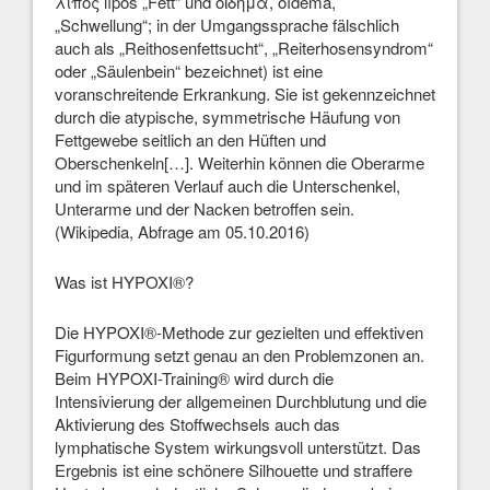
λίπος lípos „Fett“ und οἴδημα, oídēma,
„Schwellung“; in der Umgangssprache fälschlich
auch als „Reithosenfettsucht“, „Reiterhosensyndrom“
oder „Säulenbein“ bezeichnet) ist eine
voranschreitende Erkrankung. Sie ist gekennzeichnet
durch die atypische, symmetrische Häufung von
Fettgewebe seitlich an den Hüften und
Oberschenkeln[…]. Weiterhin können die Oberarme
und im späteren Verlauf auch die Unterschenkel,
Unterarme und der Nacken betroffen sein.
(Wikipedia, Abfrage am 05.10.2016)
Was ist HYPOXI®?
Die HYPOXI®-Methode zur gezielten und effektiven
Figurformung setzt genau an den Problemzonen an.
Beim HYPOXI-Training® wird durch die
Intensivierung der allgemeinen Durchblutung und die
Aktivierung des Stoffwechsels auch das
lymphatische System wirkungsvoll unterstützt. Das
Ergebnis ist eine schönere Silhouette und straffere