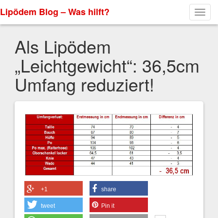
Lipödem Blog – Was hilft?
Toggl
navig
Als Lipödem
„Leichtgewicht“: 36,5cm
Umfang reduziert!
+1
share
tweet
Pin it