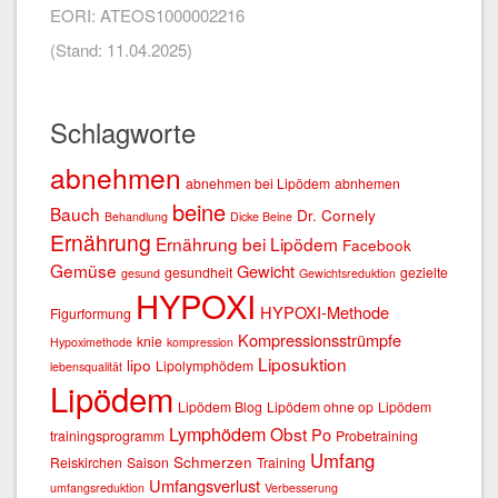
EORI: ATEOS1000002216
(Stand: 11.04.2025)
Schlagworte
abnehmen
abnehmen bei Lipödem
abnhemen
beine
Bauch
Dr. Cornely
Behandlung
Dicke Beine
Ernährung
Ernährung bei Lipödem
Facebook
Gemüse
Gewicht
gesundheit
gezielte
gesund
Gewichtsreduktion
HYPOXI
HYPOXI-Methode
Figurformung
Kompressionsstrümpfe
knie
Hypoximethode
kompression
Liposuktion
lipo
Lipolymphödem
lebensqualität
Lipödem
Lipödem Blog
Lipödem ohne op
Lipödem
Lymphödem
Obst
Po
trainingsprogramm
Probetraining
Umfang
Schmerzen
Reiskirchen
Saison
Training
Umfangsverlust
umfangsreduktion
Verbesserung