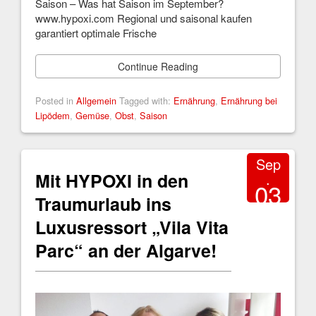
Saison – Was hat Saison im September?
www.hypoxi.com Regional und saisonal kaufen
garantiert optimale Frische
Continue Reading
Posted in
Allgemein
Tagged with:
Ernährung
,
Ernährung bei
Lipödem
,
Gemüse
,
Obst
,
Saison
Sep
Mit HYPOXI in den
.
03
Traumurlaub ins
2017
Luxusressort „Vila Vita
Parc“ an der Algarve!