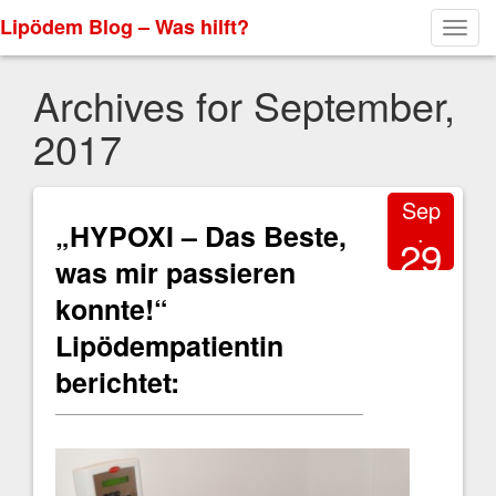
Lipödem Blog – Was hilft?
Toggl
navig
Archives for September,
2017
Sep
„HYPOXI – Das Beste,
.
29
was mir passieren
2017
konnte!“
Lipödempatientin
berichtet: