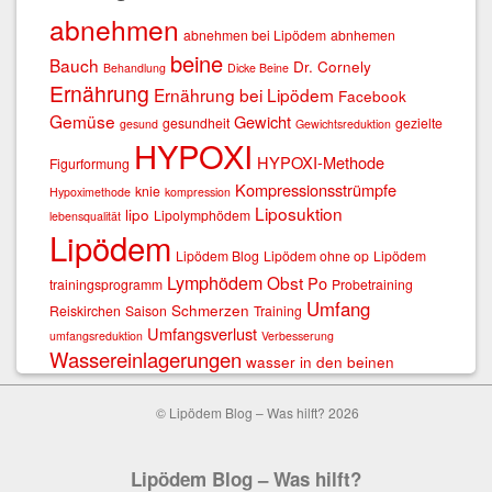
abnehmen
abnehmen bei Lipödem
abnhemen
beine
Bauch
Dr. Cornely
Behandlung
Dicke Beine
Ernährung
Ernährung bei Lipödem
Facebook
Gemüse
Gewicht
gesundheit
gezielte
gesund
Gewichtsreduktion
HYPOXI
HYPOXI-Methode
Figurformung
Kompressionsstrümpfe
knie
Hypoximethode
kompression
Liposuktion
lipo
Lipolymphödem
lebensqualität
Lipödem
Lipödem Blog
Lipödem ohne op
Lipödem
Lymphödem
Obst
Po
trainingsprogramm
Probetraining
Umfang
Schmerzen
Reiskirchen
Saison
Training
Umfangsverlust
umfangsreduktion
Verbesserung
Wassereinlagerungen
wasser in den beinen
© Lipödem Blog – Was hilft? 2026
Lipödem Blog – Was hilft?