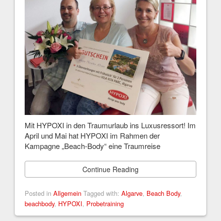
Mit HYPOXI in den Traumurlaub ins Luxusressort! Im
April und Mai hat HYPOXI im Rahmen der
Kampagne „Beach-Body“ eine Traumreise
Continue Reading
Posted in
Allgemein
Tagged with:
Algarve
,
Beach Body
,
beachbody
,
HYPOXI
,
Probetraining