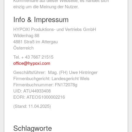
Kommentare auf dieser Webseite; es handelt sich
einzig um die Meinung der Nutzer.
Info & Impressum
HYPOXI Produktions- und Vertriebs GmbH
Wildenhag 88
4881 Straß im Attergau
Österreich
Tel. + 43 7667 21515
office@hypoxi.com
Geschäftsführer: Mag. (FH) Uwe Hintringer
Firmenbuchgericht: Landesgericht Wels
Firmenbuchnummer: FN172078g
UID: ATU44933408
EORI: ATEOS1000002216
(Stand: 11.04.2025)
Schlagworte