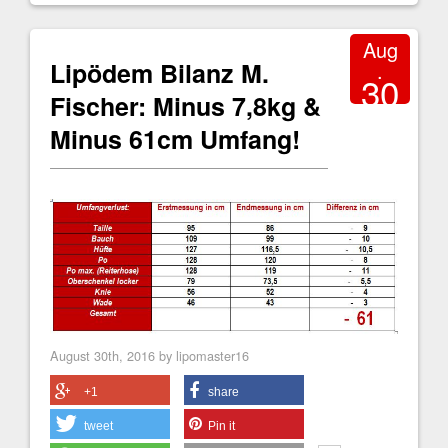
Aug
Lipödem Bilanz M.
.
30
Fischer: Minus 7,8kg &
2016
Minus 61cm Umfang!
August 30th, 2016 by lipomaster16
+1
share
tweet
Pin it