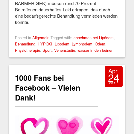
BARMER GEK) müssen rund 70 Prozent
Betroffenen dauerhaftes Leid ertragen, das durch
eine bedarfsgerechte Behandlung vermieden werden
könnte.
Posted in
Allgemein
Tagged with:
abnehmen bei Lipödem
,
Behandlung
,
HYPOXI
,
Lipödem
,
Lymphödem
,
Ödem
,
Physiotherapie
,
Sport
,
Venenstudie
,
wasser in den beinen
Apr.
24
1000 Fans bei
2017
Facebook – Vielen
Dank!