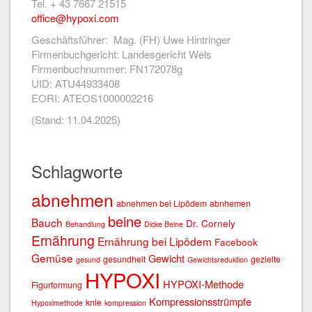
Tel. + 43 7667 21515
office@hypoxi.com
Geschäftsführer: Mag. (FH) Uwe Hintringer
Firmenbuchgericht: Landesgericht Wels
Firmenbuchnummer: FN172078g
UID: ATU44933408
EORI: ATEOS1000002216
(Stand: 11.04.2025)
Schlagworte
abnehmen
abnehmen bei Lipödem
abnhemen
beine
Bauch
Dr. Cornely
Behandlung
Dicke Beine
Ernährung
Ernährung bei Lipödem
Facebook
Gemüse
Gewicht
gesundheit
gezielte
gesund
Gewichtsreduktion
HYPOXI
HYPOXI-Methode
Figurformung
Kompressionsstrümpfe
knie
Hypoximethode
kompression