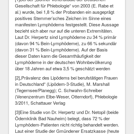
Gesellschaft für Phlebologie“ von 2003 (E. Rabe et
al.) wurde, bei 1,8 % der Probanden ein ausgeprägt
positives Stemmer’sches Zeichen im Sinne eines
manifesten Lymphödems festgestellt. Diese Aussage
bezieht sich aber nur auf die unteren Extremitäten.
Laut Dr. Herpertz sind Lymphödeme zu 34 % primär
(davon 94 % Bein-Lymphödeme), zu 66 % sekundär
(davon 31 % Bein-Lymphödeme). Auf der Basis
dieser Daten kann die Gesamthäufigkeit der
Lymphödeme in der deutschen Wohnbevölkerung
über 18 Jahren auf etwa 3,5 % geschätzt werden
[2]„Prävalenz des Lipödems bei berufstätigen Frauen
in Deutschland“ (Lipödem-3-Studie), M. Marshall
(Tegernsee/Planegg); C. Schwahn-Schreiber
(Venenzentrum Elbe-Weser, Otterndorf), Phlebologie
3/2011, Schattauer Verlag
[3]Eine Studie von Dr. Herpertz und Dr. Netopil (beide
Ödemklinik Bad Nauheim) belegt, dass 72 % der
Lymphödem-Patienten nicht richtig behandelt werden.
Laut einer Studie der Gmündener Ersatzkasse (heute