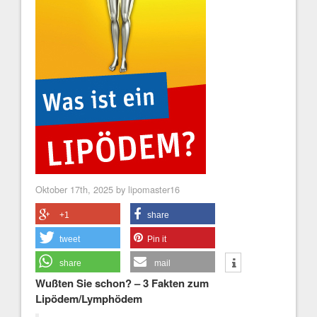
Oktober 17th, 2025 by lipomaster16
+1
share
tweet
Pin it
share
mail
Wußten Sie schon? – 3 Fakten zum
Lipödem/Lymphödem