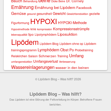
beine
Bauch
Dr. Cornely
Behandlung
Dicke Beine
Ernährung
Ernährung bei Lipödem
Facebook
Gemüse
Gewicht
gesundheit
gezielte
gesund
Gewichtsreduktion
HYPOXI
HYPOXI-Methode
Figurformung
Kompressionsstrümpfe
knie
Hypoximethode
kompression
Liposuktion
lipo
Lipolymphödem
lebensqualität
Lipödem
Lipödem Blog
Lipödem ohne op
Lipödem
Lymphödem
Obst
Po
trainingsprogramm
Probetraining
Umfang
Schmerzen
Reiskirchen
Saison
Training
Umfangsverlust
umfangsreduktion
Verbesserung
Wassereinlagerungen
wasser in den beinen
© Lipödem Blog – Was hilft? 2026
Lipödem Blog – Was hilft?
Das Lipödem ist eine Störung der Fettverteilung im Körper. Betroffene Frauen
berichten.