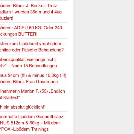
pödem Bilanz J. Becker: Trotz
adium I wurden 36cm und 4,4kg
duziert!
pödem: ADIEU 60 KG! Oder 240
ckungen BUTTER!
kten zum Lipödem/Lymphödem –
chtige oder Falsche Behandlung?
ebensqualität, wie lange nicht
hr“ – Nach 15 Behandlungen
nus 91cm (!!!) & minus 16,3kg (!!!)
pödem Bilanz Frau Gassmann
ilnehmerin Marion F. (53) „Endlich
l Klartext“
ch bin absolut glücklich!“
aumhafte Lipödem Gesamtbilanz:
NUS 512cm & 60kg – Mit dem
POXI-Lipödem Trainings