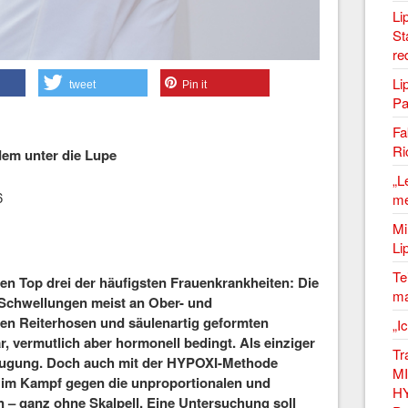
Li
St
re
Li
tweet
Pin it
Pa
Fa
Ri
em unter die Lupe
„L
6
me
Mi
Li
Te
en Top drei der häufigsten Frauenkrankheiten: Die
ma
 Schwellungen meist an Ober- und
en Reiterhosen und säulenartig geformten
„I
, vermutlich aber hormonell bedingt. Als einziger
Tr
saugung. Doch auch mit der HYPOXI-Methode
MI
e im Kampf gegen die unproportionalen und
HY
 – ganz ohne Skalpell. Eine Untersuchung soll