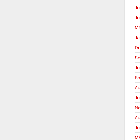
Ju
Ju
Mä
Ja
De
Se
Ju
Fe
Au
Ju
No
Au
Ju
Mä