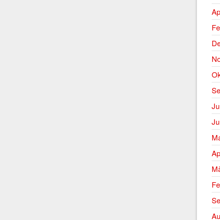
Ap
Fe
De
No
Ok
Se
Ju
Ju
Ma
Ap
Mä
Fe
Se
Au