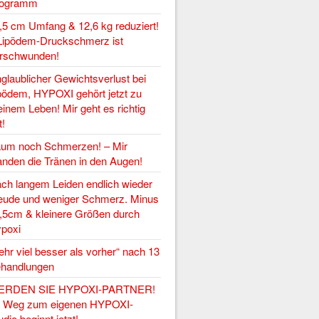
rogramm
,5 cm Umfang & 12,6 kg reduziert!
Lipödem-Druckschmerz ist
rschwunden!
glaublicher Gewichtsverlust bei
pödem, HYPOXI gehört jetzt zu
inem Leben! Mir geht es richtig
t!
um noch Schmerzen! – Mir
anden die Tränen in den Augen!
ch langem Leiden endlich wieder
eude und weniger Schmerz. Minus
,5cm & kleinere Größen durch
poxi
ehr viel besser als vorher“ nach 13
handlungen
ERDEN SIE HYPOXI-PARTNER!
r Weg zum eigenen HYPOXI-
udio beginnt jetzt!