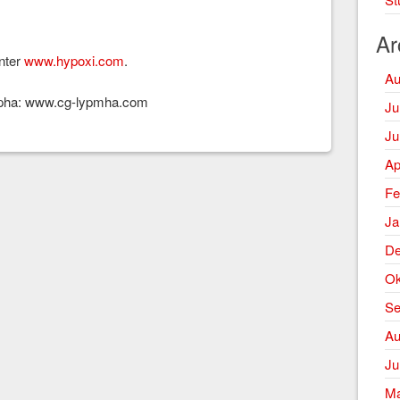
Ar
unter
www.hypoxi.com
.
Au
mpha: www.cg-lypmha.com
Ju
Ju
Ap
Fe
Ja
De
Ok
Se
Au
Ju
Ma