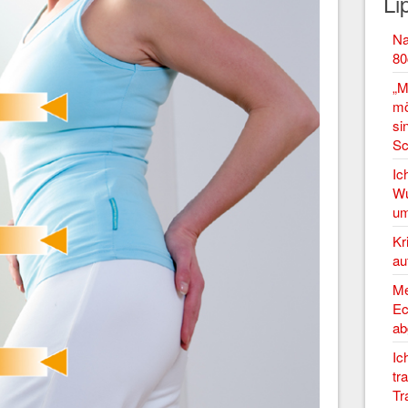
Li
Na
80
„M
mö
si
Sc
Ic
Wu
um
Kr
au
Me
Ec
ab
Ic
tr
Tr