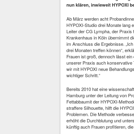
nun klären, inwieweit HYPOXI b
Ab März werden acht Probandinnen,
HYPOXI-Studio drei Monate lang ei
Leiter der CG Lympha, der Praxis 
Krankenhaus in Köln übernimmt di
im Anschluss die Ergebnisse. „Ich
drei Monaten treffen können“, erkl
Frauen ist groß, dennoch lässt ein o
unserer Praxis auch konservative
wir mit HYPOXI neue Behandlungsw
wichtiger Schritt.“
Bereits 2010 hat eine wissenschaf
Hamburg unter der Leitung von Pro
Fettabbaumit der HYPOXI-Methode m
straffere Silhouette, hilft die HYP
Problemen. Die Methode verbessert
erhöht die Durchblutung und unter
künftig auch Frauen profitieren, di