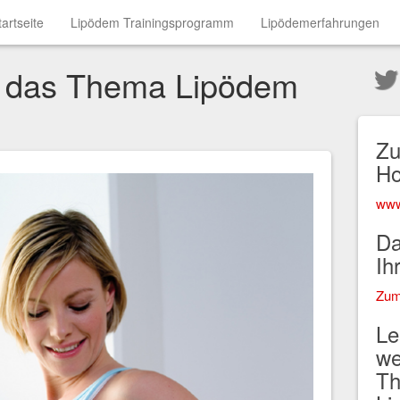
tartseite
Lipödem Trainingsprogramm
Lipödemerfahrungen
 das Thema Lipödem
Zu
H
www
Da
Ih
Zum
Le
we
Th