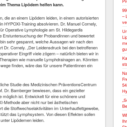
P
eim Thema Lipödem helfen kann.
99
– 
 die an einem Lipödem leiden, in einem autorisierten
ve
n HYPOXI-Training absolvieren. Dr. Manuel Cornely,
für Operative Lymphologie am St. Hildegardis
Un
e Erstuntersuchung der Probandinnen und bewertet
Li
 bin sehr gespannt, welche Aussagen wir nach den
me
ärt Dr. Cornely. „Der Leidensdruck bei den betroffenen
gu
perativer Eingriff viele zögern – natürlich bieten wir in
Ka
 Therapien wie manuelle Lymphdrainagen an. Könnten
st
ege finden, wäre das für unsere Patientinnen ein
Na
Fr
tliche Studie des Medizinischen PräventionsCentrum
54
f. Dr. Bamberger bewiesen, dass ein gezielter
Hy
öglich ist. Entwickelt für eine schönere und
„S
OXI-Methode aber nicht nur bei ästhetischen
Be
 die Stoffwechselaktivitäten im Unterhautfettgewebe,
stützt das Lymphsystem. Von diesen Effekten sollen
W
e unter Lipödemen leiden.
Ih
St