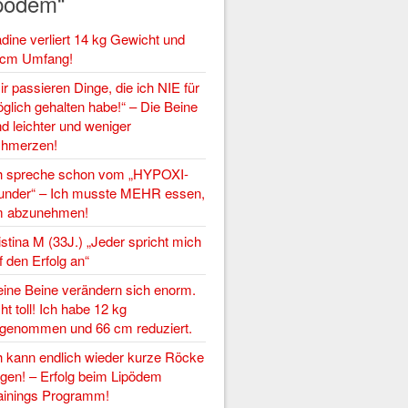
pödem“
dine verliert 14 kg Gewicht und
cm Umfang!
ir passieren Dinge, die ich NIE für
glich gehalten habe!“ – Die Beine
nd leichter und weniger
hmerzen!
h spreche schon vom „HYPOXI-
nder“ – Ich musste MEHR essen,
 abzunehmen!
istina M (33J.) „Jeder spricht mich
f den Erfolg an“
ine Beine verändern sich enorm.
ht toll! Ich habe 12 kg
genommen und 66 cm reduziert.
h kann endlich wieder kurze Röcke
agen! – Erfolg beim Lipödem
ainings Programm!