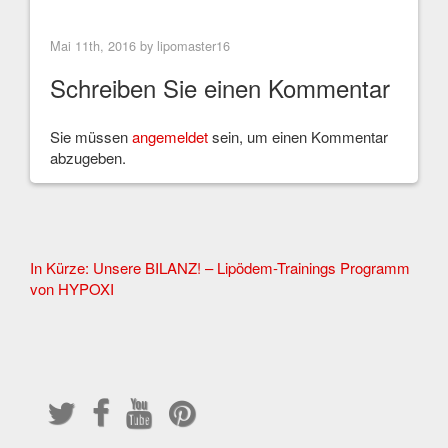
Mai 11th, 2016 by
lipomaster16
Schreiben Sie einen Kommentar
Sie müssen
angemeldet
sein, um einen Kommentar
abzugeben.
Other
In Kürze: Unsere BILANZ! – Lipödem-Trainings Programm
von HYPOXI
Articles