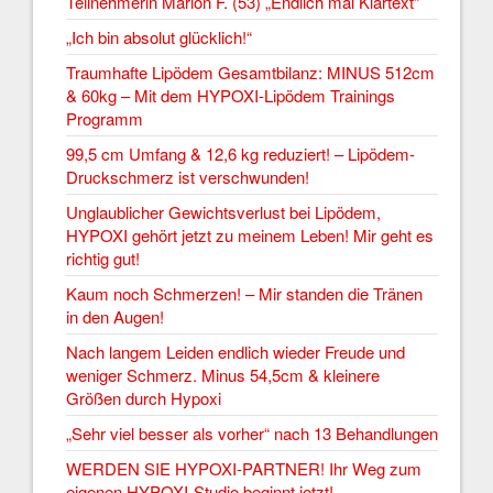
Teilnehmerin Marion F. (53) „Endlich mal Klartext“
„Ich bin absolut glücklich!“
Traumhafte Lipödem Gesamtbilanz: MINUS 512cm
& 60kg – Mit dem HYPOXI-Lipödem Trainings
Programm
99,5 cm Umfang & 12,6 kg reduziert! – Lipödem-
Druckschmerz ist verschwunden!
Unglaublicher Gewichtsverlust bei Lipödem,
HYPOXI gehört jetzt zu meinem Leben! Mir geht es
richtig gut!
Kaum noch Schmerzen! – Mir standen die Tränen
in den Augen!
Nach langem Leiden endlich wieder Freude und
weniger Schmerz. Minus 54,5cm & kleinere
Größen durch Hypoxi
„Sehr viel besser als vorher“ nach 13 Behandlungen
WERDEN SIE HYPOXI-PARTNER! Ihr Weg zum
eigenen HYPOXI-Studio beginnt jetzt!