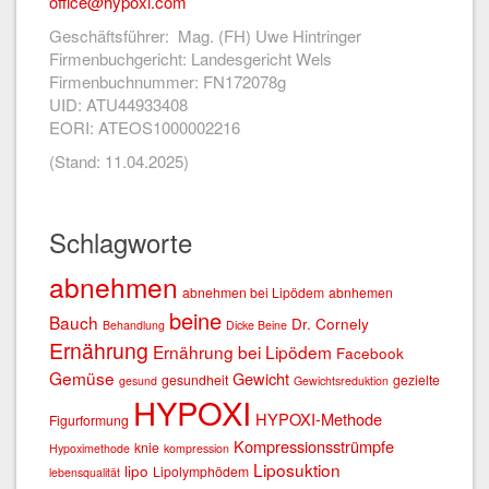
office@hypoxi.com
Geschäftsführer: Mag. (FH) Uwe Hintringer
Firmenbuchgericht: Landesgericht Wels
Firmenbuchnummer: FN172078g
UID: ATU44933408
EORI: ATEOS1000002216
(Stand: 11.04.2025)
Schlagworte
abnehmen
abnehmen bei Lipödem
abnhemen
beine
Bauch
Dr. Cornely
Behandlung
Dicke Beine
Ernährung
Ernährung bei Lipödem
Facebook
Gemüse
Gewicht
gesundheit
gezielte
gesund
Gewichtsreduktion
HYPOXI
HYPOXI-Methode
Figurformung
Kompressionsstrümpfe
knie
Hypoximethode
kompression
Liposuktion
lipo
Lipolymphödem
lebensqualität