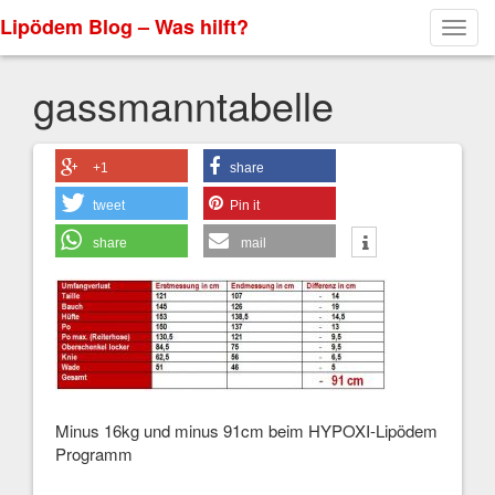
Lipödem Blog – Was hilft?
Toggl
navig
gassmanntabelle
+1
share
tweet
Pin it
share
mail
Minus 16kg und minus 91cm beim HYPOXI-Lipödem
Programm
Next Image >