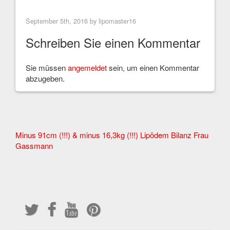
September 5th, 2016 by
lipomaster16
Schreiben Sie einen Kommentar
Sie müssen
angemeldet
sein, um einen Kommentar
abzugeben.
Other
Minus 91cm (!!!) & minus 16,3kg (!!!) Lipödem Bilanz Frau
Gassmann
Articles