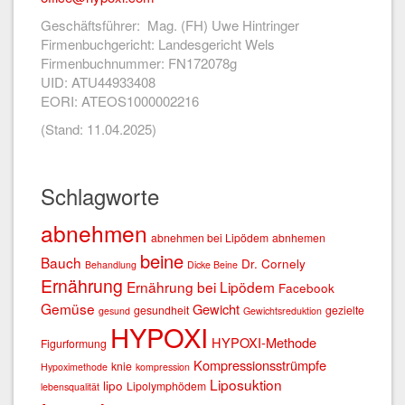
Geschäftsführer: Mag. (FH) Uwe Hintringer
Firmenbuchgericht: Landesgericht Wels
Firmenbuchnummer: FN172078g
UID: ATU44933408
EORI: ATEOS1000002216
(Stand: 11.04.2025)
Schlagworte
abnehmen
abnehmen bei Lipödem
abnhemen
beine
Bauch
Dr. Cornely
Behandlung
Dicke Beine
Ernährung
Ernährung bei Lipödem
Facebook
Gemüse
Gewicht
gesundheit
gezielte
gesund
Gewichtsreduktion
HYPOXI
HYPOXI-Methode
Figurformung
Kompressionsstrümpfe
knie
Hypoximethode
kompression
Liposuktion
lipo
Lipolymphödem
lebensqualität