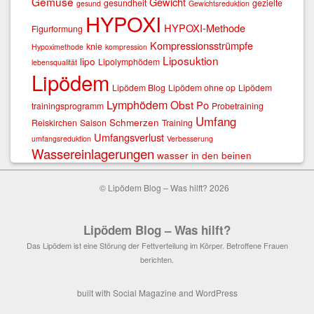
Gemüse
Gewicht
gesundheit
gezielte
gesund
Gewichtsreduktion
HYPOXI
HYPOXI-Methode
Figurformung
Kompressionsstrümpfe
knie
Hypoximethode
kompression
Liposuktion
lipo
Lipolymphödem
lebensqualität
Lipödem
Lipödem Blog
Lipödem ohne op
Lipödem
Lymphödem
Obst
Po
trainingsprogramm
Probetraining
Umfang
Schmerzen
Reiskirchen
Saison
Training
Umfangsverlust
umfangsreduktion
Verbesserung
Wassereinlagerungen
wasser in den beinen
© Lipödem Blog – Was hilft? 2026
Lipödem Blog – Was hilft?
Das Lipödem ist eine Störung der Fettverteilung im Körper. Betroffene Frauen
berichten.
built with
Social Magazine
and
WordPress