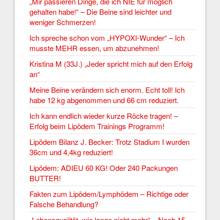
„Mir passieren Dinge, die ich NIE für möglich
gehalten habe!“ – Die Beine sind leichter und
weniger Schmerzen!
Ich spreche schon vom „HYPOXI-Wunder“ – Ich
musste MEHR essen, um abzunehmen!
Kristina M (33J.) „Jeder spricht mich auf den Erfolg
an“
Meine Beine verändern sich enorm. Echt toll! Ich
habe 12 kg abgenommen und 66 cm reduziert.
Ich kann endlich wieder kurze Röcke tragen! –
Erfolg beim Lipödem Trainings Programm!
Lipödem Bilanz J. Becker: Trotz Stadium I wurden
36cm und 4,4kg reduziert!
Lipödem: ADIEU 60 KG! Oder 240 Packungen
BUTTER!
Fakten zum Lipödem/Lymphödem – Richtige oder
Falsche Behandlung?
„Lebensqualität, wie lange nicht mehr“ – Nach 15