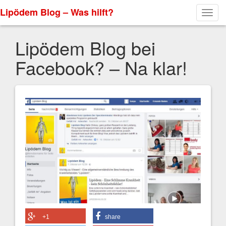
Lipödem Blog – Was hilft?
Toggl
navig
Lipödem Blog bei
Facebook? – Na klar!
+1
share