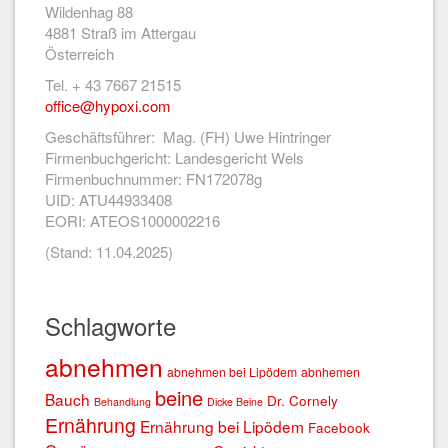
Wildenhag 88
4881 Straß im Attergau
Österreich
Tel. + 43 7667 21515
office@hypoxi.com
Geschäftsführer: Mag. (FH) Uwe Hintringer
Firmenbuchgericht: Landesgericht Wels
Firmenbuchnummer: FN172078g
UID: ATU44933408
EORI: ATEOS1000002216
(Stand: 11.04.2025)
Schlagworte
abnehmen
abnehmen bei Lipödem
abnhemen
beine
Bauch
Dr. Cornely
Behandlung
Dicke Beine
Ernährung
Ernährung bei Lipödem
Facebook