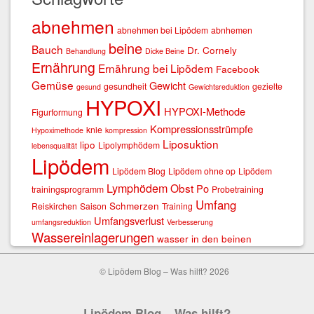
abnehmen
abnehmen bei Lipödem
abnhemen
beine
Bauch
Dr. Cornely
Behandlung
Dicke Beine
Ernährung
Ernährung bei Lipödem
Facebook
Gemüse
Gewicht
gesundheit
gezielte
gesund
Gewichtsreduktion
HYPOXI
HYPOXI-Methode
Figurformung
Kompressionsstrümpfe
knie
Hypoximethode
kompression
Liposuktion
lipo
Lipolymphödem
lebensqualität
Lipödem
Lipödem Blog
Lipödem ohne op
Lipödem
Lymphödem
Obst
Po
trainingsprogramm
Probetraining
Umfang
Schmerzen
Reiskirchen
Saison
Training
Umfangsverlust
umfangsreduktion
Verbesserung
Wassereinlagerungen
wasser in den beinen
© Lipödem Blog – Was hilft? 2026
Lipödem Blog – Was hilft?