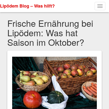
Lipödem Blog – Was hilft?
Toggl
navig
Frische Ernährung bei
Lipödem: Was hat
Saison im Oktober?