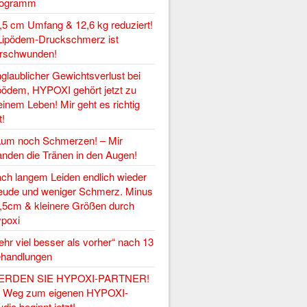
rogramm
,5 cm Umfang & 12,6 kg reduziert!
Lipödem-Druckschmerz ist
rschwunden!
glaublicher Gewichtsverlust bei
pödem, HYPOXI gehört jetzt zu
inem Leben! Mir geht es richtig
t!
um noch Schmerzen! – Mir
anden die Tränen in den Augen!
ch langem Leiden endlich wieder
eude und weniger Schmerz. Minus
,5cm & kleinere Größen durch
poxi
ehr viel besser als vorher“ nach 13
handlungen
ERDEN SIE HYPOXI-PARTNER!
r Weg zum eigenen HYPOXI-
udio beginnt jetzt!