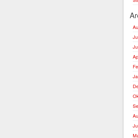
Ar
Au
Ju
Ju
Ap
Fe
Ja
De
Ok
Se
Au
Ju
Ma