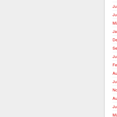
Ju
Ju
Mä
Ja
De
Se
Ju
Fe
Au
Ju
No
Au
Ju
Mä