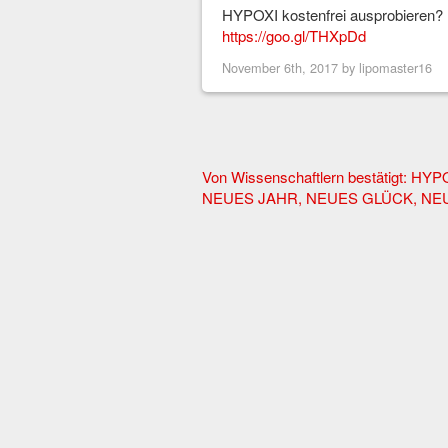
HYPOXI kostenfrei ausprobieren?
https://goo.gl/THXpDd
November 6th, 2017 by
lipomaster16
Other
Von Wissenschaftlern bestätigt: HYPO
NEUES JAHR, NEUES GLÜCK, NEU
Articles