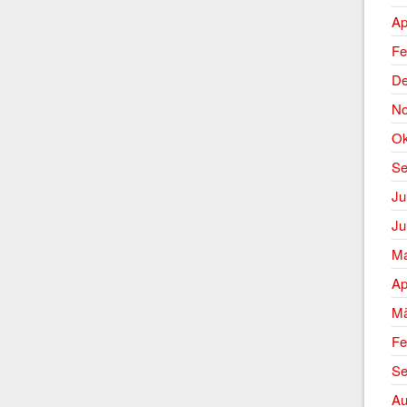
Ap
Fe
De
No
Ok
Se
Ju
Ju
Ma
Ap
Mä
Fe
Se
Au