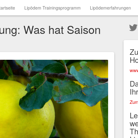
tartseite
Lipödem Trainingsprogramm
Lipödemerfahrungen
ung: Was hat Saison
Zu
H
www
Da
Ih
Zum
Le
we
Th