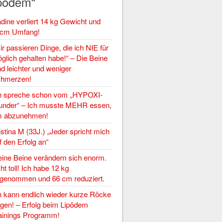
pödem“
dine verliert 14 kg Gewicht und
cm Umfang!
ir passieren Dinge, die ich NIE für
glich gehalten habe!“ – Die Beine
nd leichter und weniger
hmerzen!
h spreche schon vom „HYPOXI-
nder“ – Ich musste MEHR essen,
 abzunehmen!
istina M (33J.) „Jeder spricht mich
f den Erfolg an“
ine Beine verändern sich enorm.
ht toll! Ich habe 12 kg
genommen und 66 cm reduziert.
h kann endlich wieder kurze Röcke
agen! – Erfolg beim Lipödem
ainings Programm!