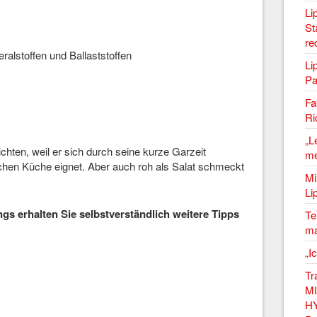
Li
St
re
ralstoffen und Ballaststoffen
Li
Pa
Fa
Ri
„L
chten, weil er sich durch seine kurze Garzeit
me
schen Küche eignet. Aber auch roh als Salat schmeckt
Mi
Li
s erhalten Sie selbstverständlich weitere Tipps
Te
ma
„I
Tr
MI
HY