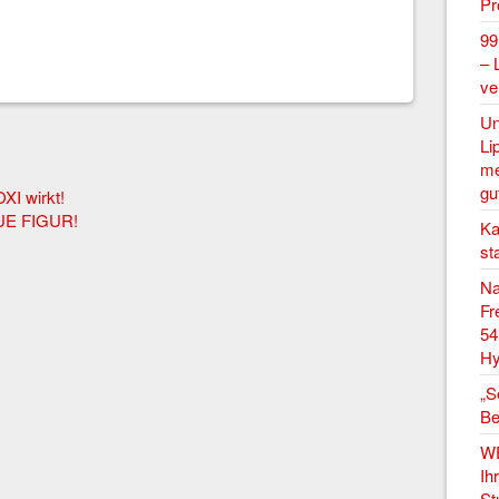
P
99
– 
ve
Un
Li
me
gu
XI wirkt!
E FIGUR!
Ka
st
Na
Fr
54
Hy
„S
Be
W
Ih
St