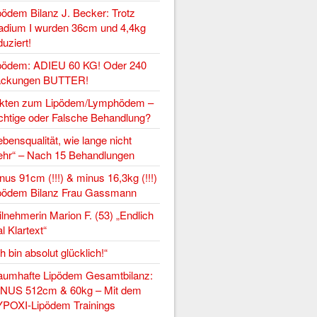
pödem Bilanz J. Becker: Trotz
adium I wurden 36cm und 4,4kg
duziert!
pödem: ADIEU 60 KG! Oder 240
ckungen BUTTER!
kten zum Lipödem/Lymphödem –
chtige oder Falsche Behandlung?
ebensqualität, wie lange nicht
hr“ – Nach 15 Behandlungen
nus 91cm (!!!) & minus 16,3kg (!!!)
pödem Bilanz Frau Gassmann
ilnehmerin Marion F. (53) „Endlich
l Klartext“
ch bin absolut glücklich!“
aumhafte Lipödem Gesamtbilanz:
NUS 512cm & 60kg – Mit dem
POXI-Lipödem Trainings