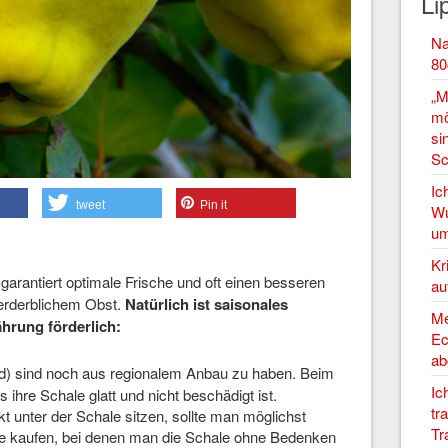
Li
Na
80
„M
mö
si
Sc
Ic
tweet
Pin it
Wu
um
Kr
garantiert optimale Frische und oft einen besseren
au
verderblichem Obst.
Natürlich ist saisonales
Me
hrung förderlich:
Ec
ab
ld) sind noch aus regionalem Anbau zu haben. Beim
Ic
 ihre Schale glatt und nicht beschädigt ist.
tr
kt unter der Schale sitzen, sollte man möglichst
Tr
te kaufen, bei denen man die Schale ohne Bedenken