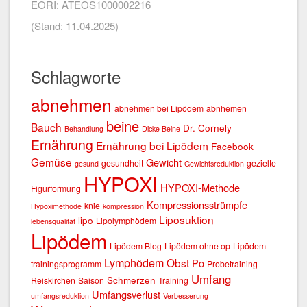
EORI: ATEOS1000002216
(Stand: 11.04.2025)
Schlagworte
abnehmen
abnehmen bei Lipödem
abnhemen
beine
Bauch
Dr. Cornely
Behandlung
Dicke Beine
Ernährung
Ernährung bei Lipödem
Facebook
Gemüse
Gewicht
gesundheit
gezielte
gesund
Gewichtsreduktion
HYPOXI
HYPOXI-Methode
Figurformung
Kompressionsstrümpfe
knie
Hypoximethode
kompression
Liposuktion
lipo
Lipolymphödem
lebensqualität
Lipödem
Lipödem Blog
Lipödem ohne op
Lipödem
Lymphödem
Obst
Po
trainingsprogramm
Probetraining
Umfang
Schmerzen
Reiskirchen
Saison
Training
Umfangsverlust
umfangsreduktion
Verbesserung