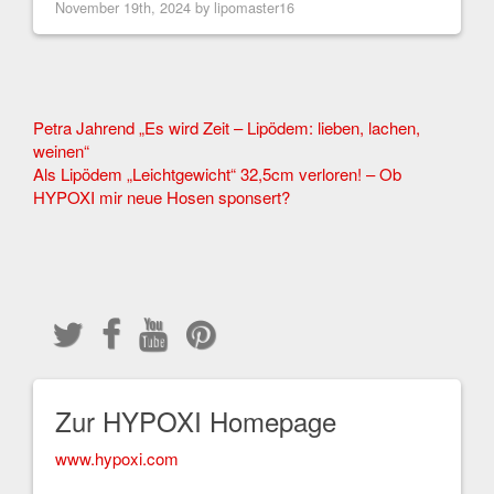
November 19th, 2024 by
lipomaster16
Other
Petra Jahrend „Es wird Zeit – Lipödem: lieben, lachen,
weinen“
Articles
Als Lipödem „Leichtgewicht“ 32,5cm verloren! – Ob
HYPOXI mir neue Hosen sponsert?
Zur HYPOXI Homepage
www.hypoxi.com