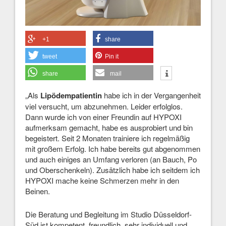
+1
share
tweet
Pin it
share
mail
„Als
Lipödempatientin
habe ich in der Vergangenheit
viel versucht, um abzunehmen. Leider erfolglos.
Dann wurde ich von einer Freundin auf HYPOXI
aufmerksam gemacht, habe es ausprobiert und bin
begeistert. Seit 2 Monaten trainiere ich regelmäßig
mit großem Erfolg. Ich habe bereits gut abgenommen
und auch einiges an Umfang verloren (an Bauch, Po
und Oberschenkeln). Zusätzlich habe ich seitdem ich
HYPOXI mache keine Schmerzen mehr in den
Beinen.
Die Beratung und Begleitung im Studio Düsseldorf-
Süd ist kompetent, freundlich, sehr individuell und