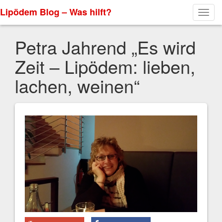
Lipödem Blog – Was hilft?
Toggl
navig
Petra Jahrend „Es wird
Zeit – Lipödem: lieben,
lachen, weinen“