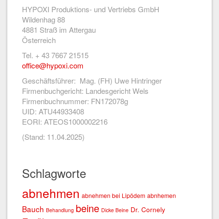
HYPOXI Produktions- und Vertriebs GmbH
Wildenhag 88
4881 Straß im Attergau
Österreich
Tel. + 43 7667 21515
office@hypoxi.com
Geschäftsführer: Mag. (FH) Uwe Hintringer
Firmenbuchgericht: Landesgericht Wels
Firmenbuchnummer: FN172078g
UID: ATU44933408
EORI: ATEOS1000002216
(Stand: 11.04.2025)
Schlagworte
abnehmen
abnehmen bei Lipödem
abnhemen
beine
Bauch
Dr. Cornely
Behandlung
Dicke Beine