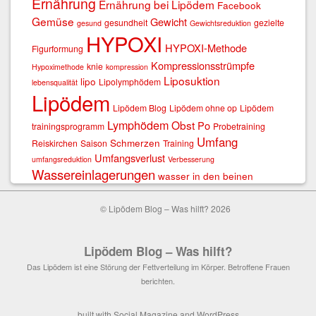
Ernährung
Ernährung bei Lipödem
Facebook
Gemüse
Gewicht
gesundheit
gezielte
gesund
Gewichtsreduktion
HYPOXI
HYPOXI-Methode
Figurformung
Kompressionsstrümpfe
knie
Hypoximethode
kompression
Liposuktion
lipo
Lipolymphödem
lebensqualität
Lipödem
Lipödem Blog
Lipödem ohne op
Lipödem
Lymphödem
Obst
Po
trainingsprogramm
Probetraining
Umfang
Schmerzen
Reiskirchen
Saison
Training
Umfangsverlust
umfangsreduktion
Verbesserung
Wassereinlagerungen
wasser in den beinen
© Lipödem Blog – Was hilft? 2026
Lipödem Blog – Was hilft?
Das Lipödem ist eine Störung der Fettverteilung im Körper. Betroffene Frauen
berichten.
built with
Social Magazine
and
WordPress