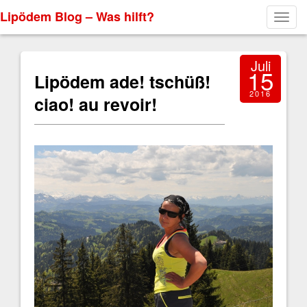
Lipödem Blog – Was hilft?
Toggl
navig
Juli
15
Lipödem ade! tschüß!
2016
ciao! au revoir!