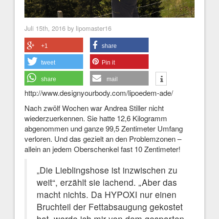
Juli 15th, 2016 by lipomaster16
+1
share
tweet
Pin it
share
mail
http://www.designyourbody.com/lipoedem-ade/
Nach zwölf Wochen war Andrea Stiller nicht
wiederzuerkennen. Sie hatte 12,6 Kilogramm
abgenommen und ganze 99,5 Zentimeter Umfang
verloren. Und das gezielt an den Problemzonen –
allein an jedem Oberschenkel fast 10 Zentimeter!
„Die Lieblingshose ist inzwischen zu
weit“, erzählt sie lachend. „Aber das
macht nichts. Da HYPOXI nur einen
Bruchteil der Fettabsaugung gekostet
hat, werde ich mir von dem gesparten