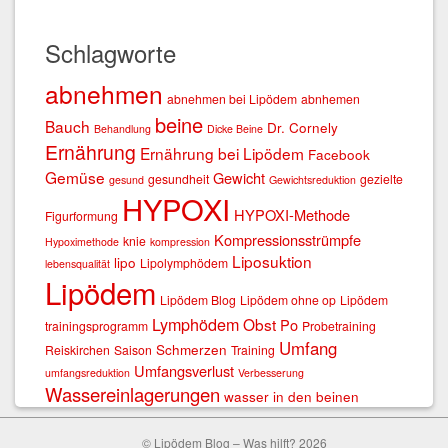
Schlagworte
abnehmen
abnehmen bei Lipödem
abnhemen
beine
Bauch
Dr. Cornely
Behandlung
Dicke Beine
Ernährung
Ernährung bei Lipödem
Facebook
Gemüse
Gewicht
gesundheit
gezielte
gesund
Gewichtsreduktion
HYPOXI
HYPOXI-Methode
Figurformung
Kompressionsstrümpfe
knie
Hypoximethode
kompression
Liposuktion
lipo
Lipolymphödem
lebensqualität
Lipödem
Lipödem Blog
Lipödem ohne op
Lipödem
Lymphödem
Obst
Po
trainingsprogramm
Probetraining
Umfang
Schmerzen
Reiskirchen
Saison
Training
Umfangsverlust
umfangsreduktion
Verbesserung
Wassereinlagerungen
wasser in den beinen
© Lipödem Blog – Was hilft? 2026