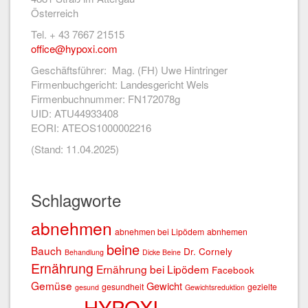
Österreich
Tel. + 43 7667 21515
office@hypoxi.com
Geschäftsführer: Mag. (FH) Uwe Hintringer
Firmenbuchgericht: Landesgericht Wels
Firmenbuchnummer: FN172078g
UID: ATU44933408
EORI: ATEOS1000002216
(Stand: 11.04.2025)
Schlagworte
abnehmen
abnehmen bei Lipödem
abnhemen
beine
Bauch
Dr. Cornely
Behandlung
Dicke Beine
Ernährung
Ernährung bei Lipödem
Facebook
Gemüse
Gewicht
gesundheit
gezielte
gesund
Gewichtsreduktion
HYPOXI