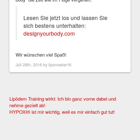
Lesen Sie jetzt los und lassen Sie
sich bestens unterhalten:
designyourbody.com
Wir wünschen viel Spaß!
Juli 29th, 2016 by
lipomaster16
Other
Lipödem Training wirkt: Ich bin ganz vorne dabei und
nehme gezielt ab!
Articles
HYPOXI® ist mir wichtig, weil es mir einfach gut tut!