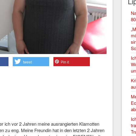
Li
Na
80
„M
mö
si
Sc
Ic
tweet
Pin it
Wu
um
Kr
au
Me
Ec
ab
Ic
der ich vor 2 Jahren meine ausrangierten Klamotten
tr
n zu eng. Meine Freundin hat in den letzten 2 Jahren
Tr