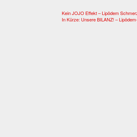
Other
Kein JOJO Effekt – Lipödem Schme
In Kürze: Unsere BILANZ! – Lipöde
Articles