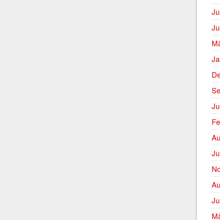
Ju
Ju
Mä
Ja
De
Se
Ju
Fe
Au
Ju
No
Au
Ju
Mä