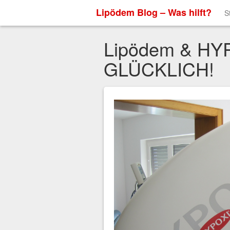
Lipödem Blog – Was hilft?
S
Lipödem & HY
GLÜCKLICH!