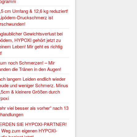
rogramm
,5 cm Umfang & 12,6 kg reduziert!
Lipödem-Druckschmerz ist
rschwunden!
glaublicher Gewichtsverlust bei
pödem, HYPOXI gehört jetzt zu
inem Leben! Mir geht es richtig
t!
um noch Schmerzen! – Mir
anden die Tränen in den Augen!
ch langem Leiden endlich wieder
eude und weniger Schmerz. Minus
,5cm & kleinere Größen durch
poxi
ehr viel besser als vorher“ nach 13
handlungen
ERDEN SIE HYPOXI-PARTNER!
r Weg zum eigenen HYPOXI-
udio beginnt jetzt!