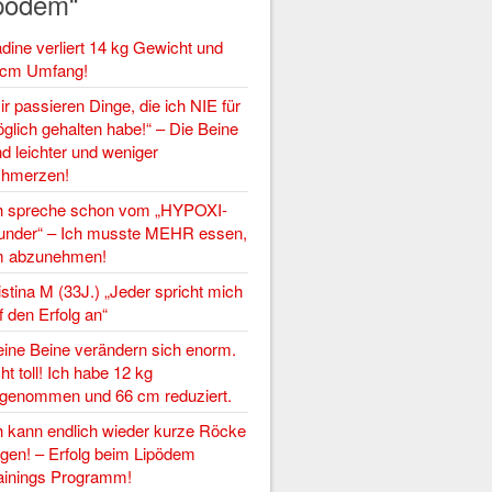
pödem“
dine verliert 14 kg Gewicht und
cm Umfang!
ir passieren Dinge, die ich NIE für
glich gehalten habe!“ – Die Beine
nd leichter und weniger
hmerzen!
h spreche schon vom „HYPOXI-
nder“ – Ich musste MEHR essen,
 abzunehmen!
istina M (33J.) „Jeder spricht mich
f den Erfolg an“
ine Beine verändern sich enorm.
ht toll! Ich habe 12 kg
genommen und 66 cm reduziert.
h kann endlich wieder kurze Röcke
agen! – Erfolg beim Lipödem
ainings Programm!