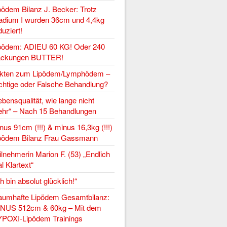
pödem Bilanz J. Becker: Trotz
adium I wurden 36cm und 4,4kg
duziert!
pödem: ADIEU 60 KG! Oder 240
ckungen BUTTER!
kten zum Lipödem/Lymphödem –
chtige oder Falsche Behandlung?
ebensqualität, wie lange nicht
hr“ – Nach 15 Behandlungen
nus 91cm (!!!) & minus 16,3kg (!!!)
pödem Bilanz Frau Gassmann
ilnehmerin Marion F. (53) „Endlich
l Klartext“
ch bin absolut glücklich!“
aumhafte Lipödem Gesamtbilanz:
NUS 512cm & 60kg – Mit dem
POXI-Lipödem Trainings