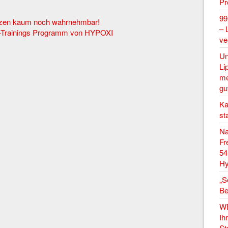
P
99
rzen kaum noch wahrnehmbar!
– 
m-Trainings Programm von HYPOXI
ve
Un
Li
me
gu
Ka
st
Na
Fr
54
Hy
„S
Be
W
Ih
St