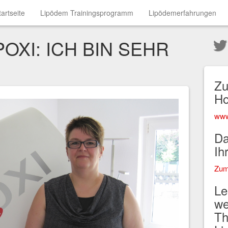
tartseite
Lipödem Trainingsprogramm
Lipödemerfahrungen
POXI: ICH BIN SEHR
Zu
H
www
Da
Ih
Zum
Le
we
Th