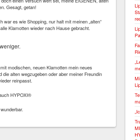
doch einen Versuch wert sei, meine EIGENEN, alten
Li
n. Gesagt, getan!
St
re
h war es wie Shopping, nur halt mit meinen „alten“
 alle Klamotten wieder nach Hause gebracht.
Li
Pa
Fa
weniger.
Ri
„L
r, mit modischen, neuen Klamotten mein neues
me
d die alten wegzugeben oder aber meiner Freundin
Mi
ieder reinpasst.
Li
Te
t auch HYPOXI®
ma
wunderbar.
„I
Tr
MI
HY