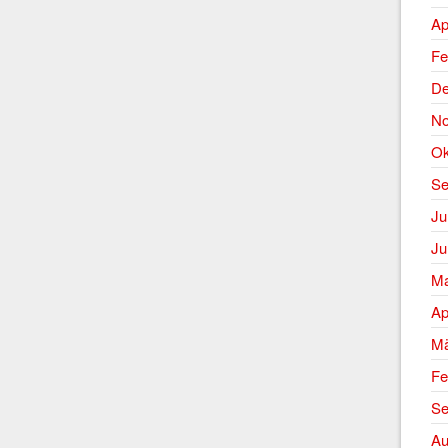
Ap
Fe
De
No
Ok
Se
Ju
Ju
Ma
Ap
Mä
Fe
Se
Au