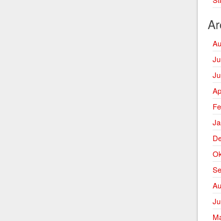
Ar
Au
Ju
Ju
Ap
Fe
Ja
De
Ok
Se
Au
Ju
Ma