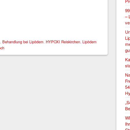
P
99
– 
ve
Un
Li
,
Behandlung bei Lipödem
,
HYPOXI Reiskirchen
,
Lipödem
me
och
gu
Ka
st
Na
Fr
54
Hy
„S
Be
W
Ih
St