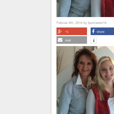
Februar 6th, 2016 by lipomaster16
+1
share
mail