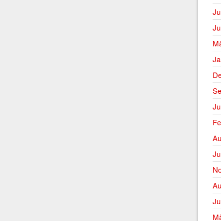
Ju
Ju
Mä
Ja
De
Se
Ju
Fe
Au
Ju
No
Au
Ju
Mä