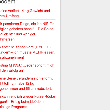
pödem“
dine verliert 14 kg Gewicht und
cm Umfang!
ir passieren Dinge, die ich NIE für
glich gehalten habe!“ – Die Beine
nd leichter und weniger
hmerzen!
h spreche schon vom „HYPOXI-
nder“ – Ich musste MEHR essen,
 abzunehmen!
istina M (33J.) „Jeder spricht mich
f den Erfolg an“
ine Beine verändern sich enorm.
ht toll! Ich habe 12 kg
genommen und 66 cm reduziert.
h kann endlich wieder kurze Röcke
agen! – Erfolg beim Lipödem
ainings Programm!