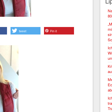
Li
Na
80
„M
mö
tweet
Pin it
si
Sc
Ic
Wu
um
Kr
au
Me
Ec
ab
Ic
tr
Tr