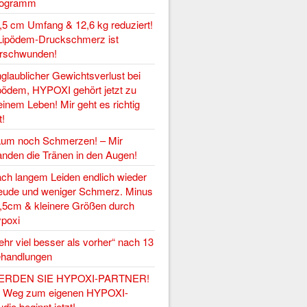
rogramm
,5 cm Umfang & 12,6 kg reduziert!
Lipödem-Druckschmerz ist
rschwunden!
glaublicher Gewichtsverlust bei
pödem, HYPOXI gehört jetzt zu
inem Leben! Mir geht es richtig
t!
um noch Schmerzen! – Mir
anden die Tränen in den Augen!
ch langem Leiden endlich wieder
eude und weniger Schmerz. Minus
,5cm & kleinere Größen durch
poxi
ehr viel besser als vorher“ nach 13
handlungen
ERDEN SIE HYPOXI-PARTNER!
r Weg zum eigenen HYPOXI-
udio beginnt jetzt!