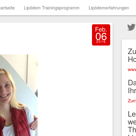
tartseite
Lipödem Trainingsprogramm
Lipödemerfahrungen
Feb.
06
2016
Zu
H
www
Da
Ih
Zum
Le
we
Th