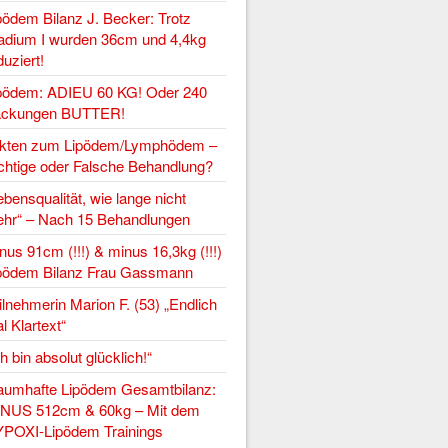
pödem Bilanz J. Becker: Trotz
adium I wurden 36cm und 4,4kg
duziert!
pödem: ADIEU 60 KG! Oder 240
ckungen BUTTER!
kten zum Lipödem/Lymphödem –
chtige oder Falsche Behandlung?
ebensqualität, wie lange nicht
hr“ – Nach 15 Behandlungen
nus 91cm (!!!) & minus 16,3kg (!!!)
pödem Bilanz Frau Gassmann
ilnehmerin Marion F. (53) „Endlich
l Klartext“
ch bin absolut glücklich!“
aumhafte Lipödem Gesamtbilanz:
NUS 512cm & 60kg – Mit dem
POXI-Lipödem Trainings