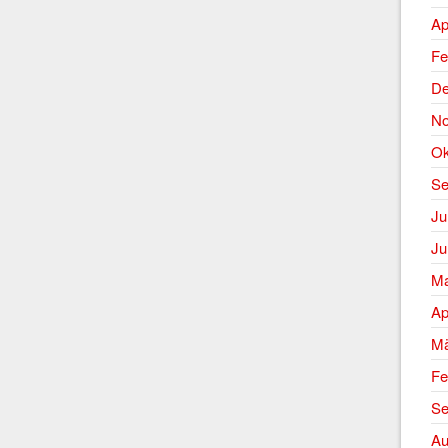
Ap
Fe
De
No
Ok
Se
Ju
Ju
Ma
Ap
Mä
Fe
Se
Au