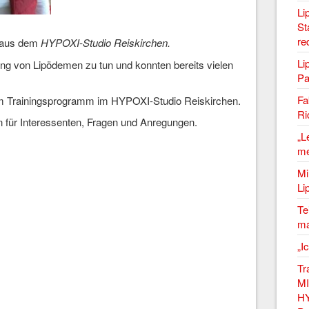
Li
St
re
aus dem
HYPOXI-Studio Reiskirchen.
Li
ung von Lipödemen zu tun und konnten bereits vielen
Pa
Fa
 Trainingsprogramm im HYPOXI-Studio Reiskirchen.
Ri
 für Interessenten, Fragen und Anregungen.
„L
me
Mi
Li
Te
ma
„I
Tr
MI
HY