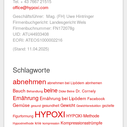
Tel. + 43 7667 21515
office@hypoxi.com
Geschäftsführer: Mag. (FH) Uwe Hintringer
Firmenbuchgericht: Landesgericht Wels
Firmenbuchnummer: FN172078g
UID: ATU44933408
EORI: ATEOS1000002216
(Stand: 11.04.2025)
Schlagworte
abnehmen
abnehmen bei Lipödem
abnhemen
beine
Bauch
Dr. Cornely
Behandlung
Dicke Beine
Ernährung
Ernährung bei Lipödem
Facebook
Gemüse
Gewicht
gesundheit
gezielte
gesund
Gewichtsreduktion
HYPOXI
HYPOXI-Methode
Figurformung
Kompressionsstrümpfe
knie
Hypoximethode
kompression