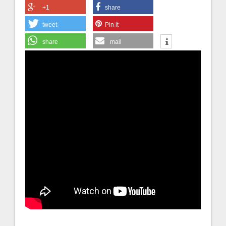
+1
share
tweet
Pin it
share
mail