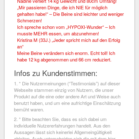
Nadine verliert 14 kg Gewicht und 80cm Umfang!
„Mir passieren Dinge, die ich NIE für möglich
gehalten habe!“ – Die Beine sind leichter und weniger
Schmerzen!
Ich spreche schon vom „HYPOXI-Wunder“ – Ich
musste MEHR essen, um abzunehmen!
Kristina M (33J.) „Jeder spricht mich auf den Erfolg
an“
Meine Beine verändern sich enorm. Echt toll! Ich
habe 12 kg abgenommen und 66 cm reduziert.
Infos zu Kundenstimmen:
1. * Die Nutzermeinungen (“Testimonials”) auf dieser
Webseite stammen einzig von Nutzern, die unser
Produkt auf die eine oder andere Art und Weise auch
benutzt haben, und um eine aufrichtige Einschätzung
bemüht waren.
2. * Bitte beachten Sie, dass es sich dabei um
individuelle Nutzererfahrungen handelt. Aus den
Aussagen lässt sich keinerlei Allgemeingültigkeit
ableiten. Auch unterscheiden sich die mit dem hier