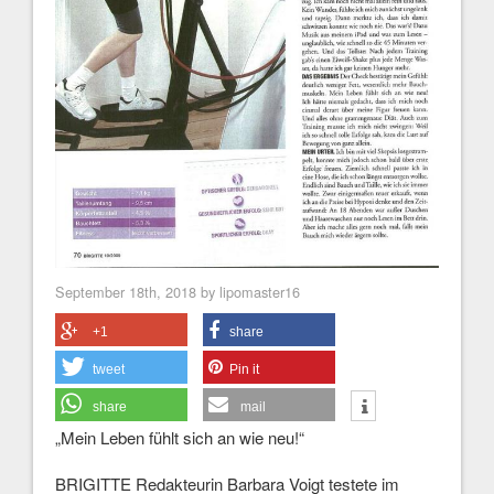
September 18th, 2018 by lipomaster16
+1
share
tweet
Pin it
share
mail
„Mein Leben fühlt sich an wie neu!“
BRIGITTE Redakteurin Barbara Voigt testete im