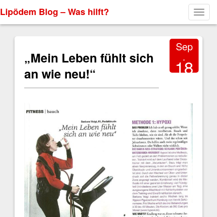
Lipödem Blog – Was hilft?
Toggl
navig
Sep
„Mein Leben fühlt sich
.
18
an wie neu!“
2018