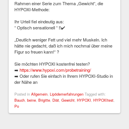
Rahmen einer Serie zum Thema „Gewicht“, die
HYPOXI-Methode:
Ihr Urteil fiel eindeutig aus:
“ Optisch sensationell “
‼️
✔️
„Deutlich weniger Fett und viel mehr Muskeln. Ich
hätte nie gedacht, daß ich mich nochmal über meine
Figur so freuen kann!“
?
Sie möchten HYPOXI kostenfrei testen?
➡️
https://www.hypoxi.com/probetraining/
➡️
Oder rufen Sie einfach in Ihrem HYPOXI-Studio in
der Nähe an
Posted in
Allgemein
,
Lipödemerfahrungen
Tagged with:
Bauch
,
beine
,
Brigitte
,
Diät
,
Gewicht
,
HYPOXI
,
HYPOXItest
,
Po