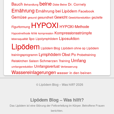
beine
Bauch
Dr. Cornely
Behandlung
Dicke Beine
Ernährung
Ernährung bei Lipödem
Facebook
Gemüse
Gewicht
gesundheit
gezielte
gesund
Gewichtsreduktion
HYPOXI
HYPOXI-Methode
Figurformung
Kompressionsstrümpfe
knie
Hypoximethode
kompression
Liposuktion
lipo
Lipolymphödem
lebensqualität
Lipödem
Lipödem Blog
Lipödem ohne op
Lipödem
Lymphödem
Obst
Po
trainingsprogramm
Probetraining
Umfang
Schmerzen
Reiskirchen
Saison
Training
Umfangsverlust
umfangsreduktion
Verbesserung
Wassereinlagerungen
wasser in den beinen
© Lipödem Blog – Was hilft? 2026
Lipödem Blog – Was hilft?
Das Lipödem ist eine Störung der Fettverteilung im Körper. Betroffene Frauen
berichten.