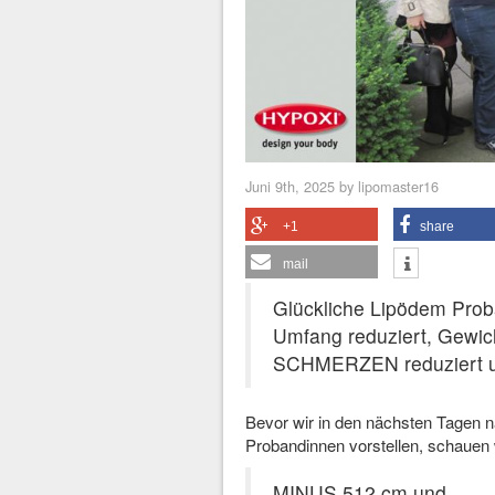
Juni 9th, 2025 by lipomaster16
+1
share
mail
Glückliche Lipödem Prob
Umfang reduziert, Gewich
SCHMERZEN reduziert 
Bevor wir in den nächsten Tagen n
Probandinnen vorstellen, schauen 
MINUS 512 cm und