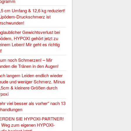
rogramm
,5 cm Umfang & 12,6 kg reduziert!
Lipödem-Druckschmerz ist
rschwunden!
glaublicher Gewichtsverlust bei
pödem, HYPOXI gehört jetzt zu
inem Leben! Mir geht es richtig
t!
um noch Schmerzen! – Mir
anden die Tränen in den Augen!
ch langem Leiden endlich wieder
eude und weniger Schmerz. Minus
,5cm & kleinere Größen durch
poxi
ehr viel besser als vorher“ nach 13
handlungen
ERDEN SIE HYPOXI-PARTNER!
r Weg zum eigenen HYPOXI-
udio beginnt jetzt!