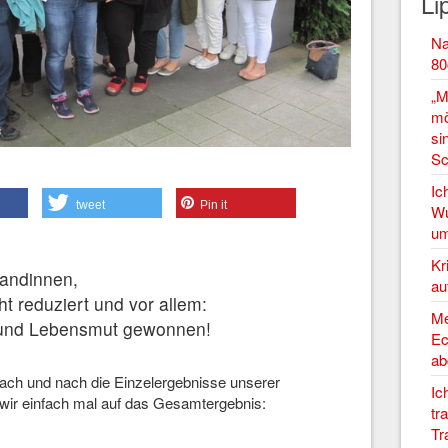
Li
Na
80
„M
mö
si
Sc
Ic
tweet
Pin it
Wu
um
Kr
andinnen,
au
t reduziert und vor allem:
Me
und Lebensmut gewonnen!
Ec
ab
ach und nach die Einzelergebnisse unserer
Ic
wir einfach mal auf das Gesamtergebnis:
tr
Tr