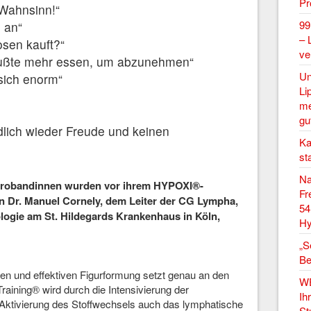
P
 Wahnsinn!“
99
l an“
– 
sen kauft?“
ve
ußte mehr essen, um abzunehmen“
Un
sich enorm“
Li
me
gu
lich wieder Freude und keinen
Ka
st
Na
Probandinnen wurden vor ihrem HYPOXI®-
Fr
 Dr. Manuel Cornely, dem Leiter der CG Lympha,
54
logie am St. Hildegards Krankenhaus in Köln,
Hy
„S
Be
n und effektiven Figurformung setzt genau an den
W
ining® wird durch die Intensivierung der
Ih
 Aktivierung des Stoffwechsels auch das lymphatische
St