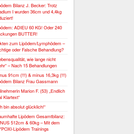
pödem Bilanz J. Becker: Trotz
adium I wurden 36cm und 4,4kg
duziert!
pödem: ADIEU 60 KG! Oder 240
ckungen BUTTER!
kten zum Lipödem/Lymphödem –
chtige oder Falsche Behandlung?
ebensqualität, wie lange nicht
hr“ – Nach 15 Behandlungen
nus 91cm (!!!) & minus 16,3kg (!!!)
pödem Bilanz Frau Gassmann
ilnehmerin Marion F. (53) „Endlich
l Klartext“
ch bin absolut glücklich!“
aumhafte Lipödem Gesamtbilanz:
NUS 512cm & 60kg – Mit dem
POXI-Lipödem Trainings