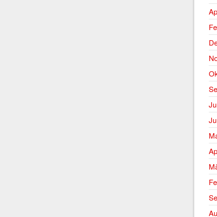
Ap
Fe
De
No
Ok
Se
Ju
Ju
Ma
Ap
Mä
Fe
Se
Au