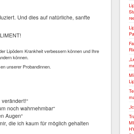
Li
St
ziert. Und dies auf natürliche, sanfte
re
Li
Pa
LIMENT!
Fa
Ri
er Lipödem Krankheit verbessern können und Ihre
ändern können.
„L
me
immen unserer Probandinnen.
Mi
Li
Te
ma
verändert!“
„I
um noch wahrnehmbar“
den Augen“
Tr
MI
ir, die ich kaum für möglich gehalten
HY