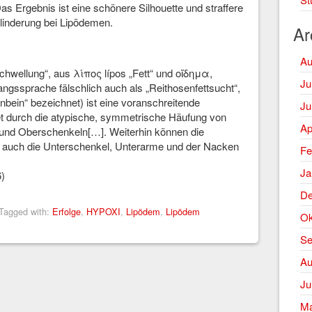
as Ergebnis ist eine schönere Silhouette und straffere
linderung bei Lipödemen.
Ar
Au
chwellung“, aus λίπος lípos „Fett“ und οἴδημα,
Ju
ngssprache fälschlich auch als „Reithosenfettsucht“,
bein“ bezeichnet) ist eine voranschreitende
Ju
et durch die atypische, symmetrische Häufung von
Ap
 und Oberschenkeln[…]. Weiterhin können die
 auch die Unterschenkel, Unterarme und der Nacken
Fe
Ja
6)
De
Tagged with:
Erfolge
,
HYPOXI
,
Lipödem
,
Lipödem
Ok
Se
Au
Ju
Ma