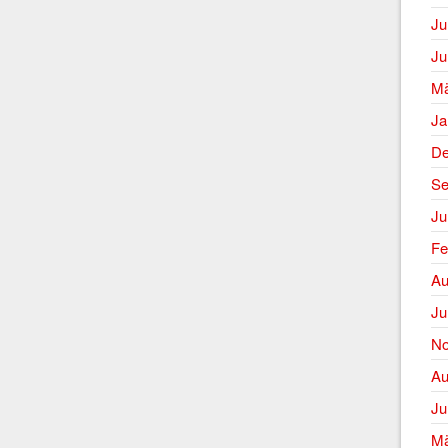
Ju
Ju
Mä
Ja
De
Se
Ju
Fe
Au
Ju
No
Au
Ju
Mä