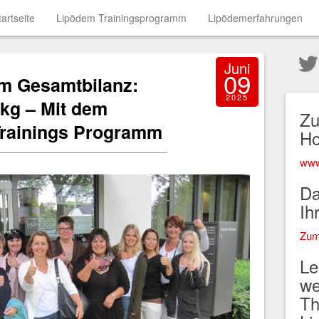
tartseite
Lipödem Trainingsprogramm
Lipödemerfahrungen
Juni
09
m Gesamtbilanz:
2025
kg – Mit dem
Zu
rainings Programm
H
www
Da
Ih
Zum
Le
we
Th