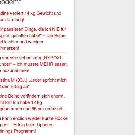
pödem“
dine verliert 14 kg Gewicht und
cm Umfang!
ir passieren Dinge, die ich NIE für
glich gehalten habe!“ – Die Beine
nd leichter und weniger
hmerzen!
h spreche schon vom „HYPOXI-
nder“ – Ich musste MEHR essen,
 abzunehmen!
istina M (33J.) „Jeder spricht mich
f den Erfolg an“
ine Beine verändern sich enorm.
ht toll! Ich habe 12 kg
genommen und 66 cm reduziert.
h kann endlich wieder kurze Röcke
agen! – Erfolg beim Lipödem
ainings Programm!