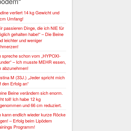
pödem“
dine verliert 14 kg Gewicht und
cm Umfang!
ir passieren Dinge, die ich NIE für
glich gehalten habe!“ – Die Beine
nd leichter und weniger
hmerzen!
h spreche schon vom „HYPOXI-
nder“ – Ich musste MEHR essen,
 abzunehmen!
istina M (33J.) „Jeder spricht mich
f den Erfolg an“
ine Beine verändern sich enorm.
ht toll! Ich habe 12 kg
genommen und 66 cm reduziert.
h kann endlich wieder kurze Röcke
agen! – Erfolg beim Lipödem
ainings Programm!