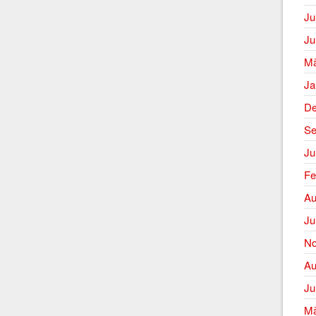
Ju
Ju
Mä
Ja
De
Se
Ju
Fe
Au
Ju
No
Au
Ju
Mä