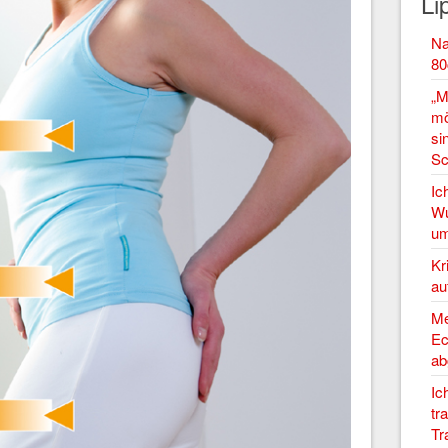
Li
Na
80
„M
mö
si
Sc
Ic
Wu
um
Kr
au
Me
Ec
ab
Ic
tr
Tr