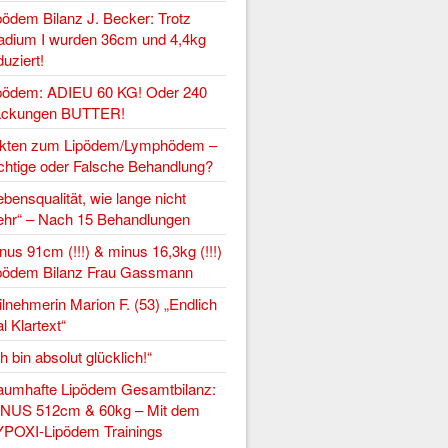
pödem Bilanz J. Becker: Trotz
adium I wurden 36cm und 4,4kg
duziert!
pödem: ADIEU 60 KG! Oder 240
ckungen BUTTER!
kten zum Lipödem/Lymphödem –
chtige oder Falsche Behandlung?
ebensqualität, wie lange nicht
hr“ – Nach 15 Behandlungen
nus 91cm (!!!) & minus 16,3kg (!!!)
pödem Bilanz Frau Gassmann
ilnehmerin Marion F. (53) „Endlich
l Klartext“
ch bin absolut glücklich!“
aumhafte Lipödem Gesamtbilanz:
NUS 512cm & 60kg – Mit dem
POXI-Lipödem Trainings