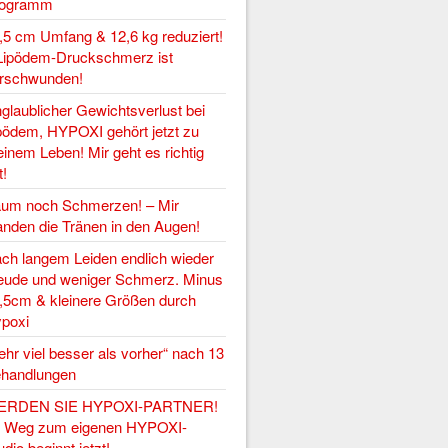
rogramm
,5 cm Umfang & 12,6 kg reduziert!
Lipödem-Druckschmerz ist
rschwunden!
glaublicher Gewichtsverlust bei
pödem, HYPOXI gehört jetzt zu
inem Leben! Mir geht es richtig
t!
um noch Schmerzen! – Mir
anden die Tränen in den Augen!
ch langem Leiden endlich wieder
eude und weniger Schmerz. Minus
,5cm & kleinere Größen durch
poxi
ehr viel besser als vorher“ nach 13
handlungen
ERDEN SIE HYPOXI-PARTNER!
r Weg zum eigenen HYPOXI-
udio beginnt jetzt!