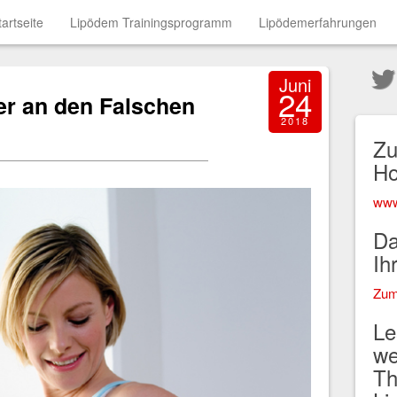
tartseite
Lipödem Trainingsprogramm
Lipödemerfahrungen
Juni
24
 an den Falschen
2018
Zu
H
www
Da
Ih
Zum
Le
we
Th