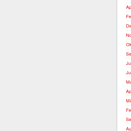
Ap
Fe
De
No
Ok
Se
Ju
Ju
Ma
Ap
Mä
Fe
Se
Au