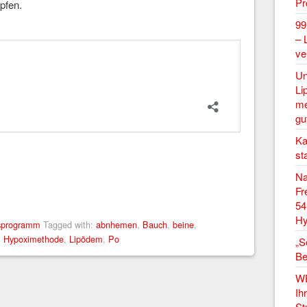
P
pfen.
99
– 
ve
Un
Li
me
gu
Ka
st
Na
Fr
54
Hy
gsprogramm
Tagged with:
abnhemen
,
Bauch
,
beine
,
,
Hypoximethode
,
Lipödem
,
Po
„S
Be
W
Ih
St