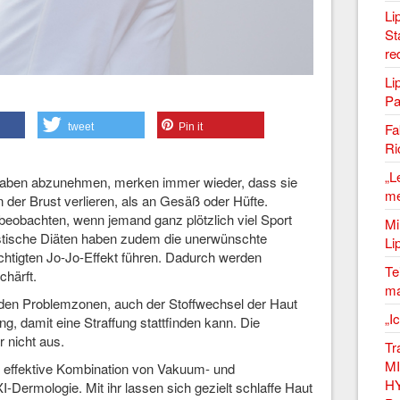
Li
St
re
Li
Pa
Fa
tweet
Pin it
Ri
„L
t haben abzunehmen, merken immer wieder, dass sie
me
 der Brust verlieren, als an Gesäß oder Hüfte.
 beobachten, wenn jemand ganz plötzlich viel Sport
Mi
astische Diäten haben zudem die unerwünschte
Li
htigten Jo-Jo-Effekt führen. Dadurch werden
Te
chärft.
ma
n den Problemzonen, auch der Stoffwechsel der Haut
„I
ng, damit eine Straffung stattfinden kann. Die
 nicht aus.
Tr
MI
t effektive Kombination von Vakuum- und
HY
Dermologie. Mit ihr lassen sich gezielt schlaffe Haut