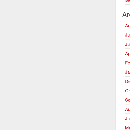
Ar
Au
Ju
Ju
Ap
Fe
Ja
De
Ok
Se
Au
Ju
Ma