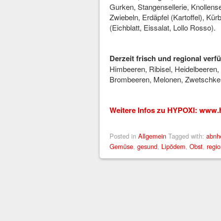
Gurken, Stangensellerie, Knollense
Zwiebeln, Erdäpfel (Kartoffel), Kür
(Eichblatt, Eissalat, Lollo Rosso).
Derzeit frisch und regional ver
Himbeeren, Ribisel, Heidelbeeren, F
Brombeeren, Melonen, Zwetschken,
Weitere Infos zu HYPOXI: www.
Posted in
Allgemein
Tagged with:
abnh
Gemüse
,
gesund
,
Lipödem
,
Obst
,
regio