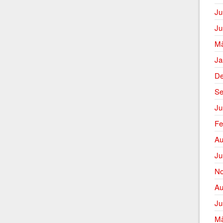
Ju
Ju
Mä
Ja
De
Se
Ju
Fe
Au
Ju
No
Au
Ju
Mä