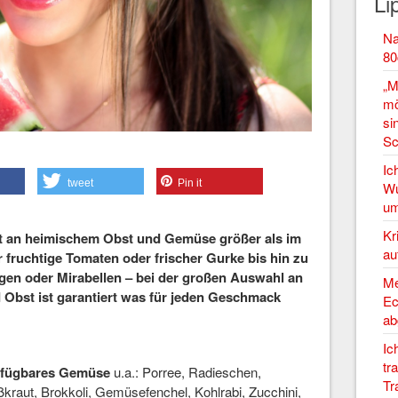
Li
Na
80
„M
mö
si
Sc
Ic
tweet
Pin it
Wu
um
Kr
t an heimischem Obst und Gemüse größer als im
au
 fruchtige Tomaten oder frischer Gurke bis hin zu
gen oder Mirabellen – bei der großen Auswahl an
Me
 Obst ist garantiert was für jeden Geschmack
Ec
ab
Ic
tr
verfügbares Gemüse
u.a.: Porree, Radieschen,
Tr
raut, Brokkoli, Gemüsefenchel, Kohlrabi, Zucchini,