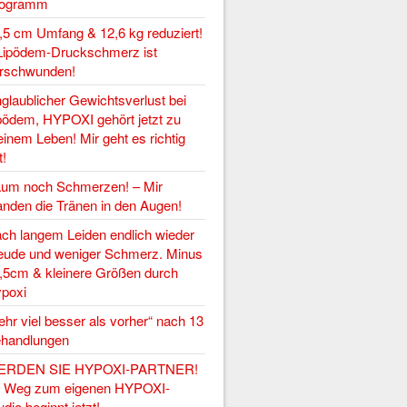
rogramm
,5 cm Umfang & 12,6 kg reduziert!
Lipödem-Druckschmerz ist
rschwunden!
glaublicher Gewichtsverlust bei
pödem, HYPOXI gehört jetzt zu
inem Leben! Mir geht es richtig
t!
um noch Schmerzen! – Mir
anden die Tränen in den Augen!
ch langem Leiden endlich wieder
eude und weniger Schmerz. Minus
,5cm & kleinere Größen durch
poxi
ehr viel besser als vorher“ nach 13
handlungen
ERDEN SIE HYPOXI-PARTNER!
r Weg zum eigenen HYPOXI-
udio beginnt jetzt!