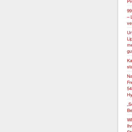
P
99
– 
ve
Un
Li
me
gu
Ka
st
Na
Fr
54
Hy
„S
Be
W
Ih
St