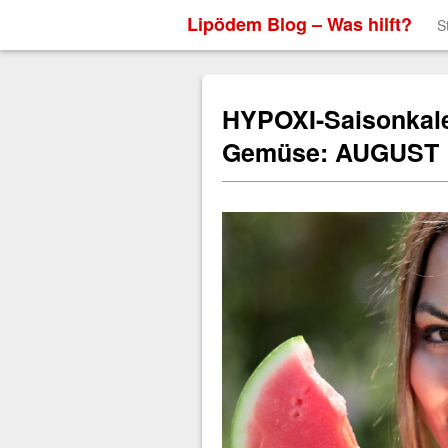
Lipödem Blog – Was hilft?
S
HYPOXI-Saisonkal
Gemüse: AUGUST