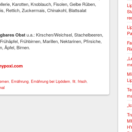
llerie, Karotten, Knoblauch, Fisolen, Gelbe Rüben,
Li
bis, Rettich, Zuckermais, Chinakohl, Blattsalat
St
re
Li
Pa
fügbares Obst
u.a.: Kirschen/Weichsel, Stachelbeeren,
rühäpfel, Frühbirnen, Marillen, Nektarinen, Pfirsiche,
Fa
 Äpfel, Birnen.
Ri
„L
me
hypoxi.com
Mi
Li
emen
,
Ernährung
,
Ernährung bei Lipödem
,
fit
,
frisch
,
nal
Te
ma
„I
Tr
MI
HY