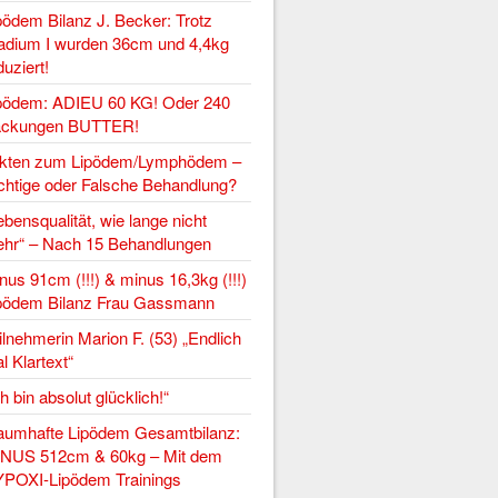
pödem Bilanz J. Becker: Trotz
adium I wurden 36cm und 4,4kg
duziert!
pödem: ADIEU 60 KG! Oder 240
ckungen BUTTER!
kten zum Lipödem/Lymphödem –
chtige oder Falsche Behandlung?
ebensqualität, wie lange nicht
hr“ – Nach 15 Behandlungen
nus 91cm (!!!) & minus 16,3kg (!!!)
pödem Bilanz Frau Gassmann
ilnehmerin Marion F. (53) „Endlich
l Klartext“
ch bin absolut glücklich!“
aumhafte Lipödem Gesamtbilanz:
NUS 512cm & 60kg – Mit dem
POXI-Lipödem Trainings