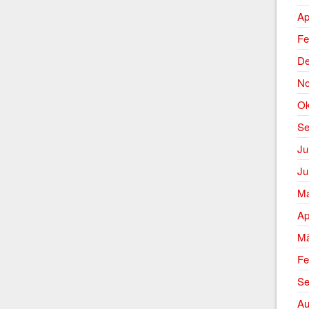
Ap
Fe
De
No
Ok
Se
Ju
Ju
Ma
Ap
Mä
Fe
Se
Au