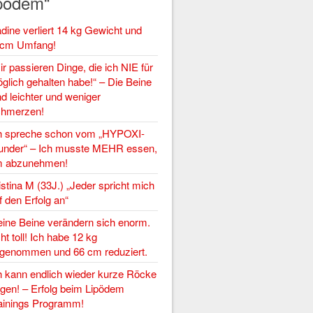
pödem“
dine verliert 14 kg Gewicht und
cm Umfang!
ir passieren Dinge, die ich NIE für
glich gehalten habe!“ – Die Beine
nd leichter und weniger
hmerzen!
h spreche schon vom „HYPOXI-
nder“ – Ich musste MEHR essen,
 abzunehmen!
istina M (33J.) „Jeder spricht mich
f den Erfolg an“
ine Beine verändern sich enorm.
ht toll! Ich habe 12 kg
genommen und 66 cm reduziert.
h kann endlich wieder kurze Röcke
agen! – Erfolg beim Lipödem
ainings Programm!