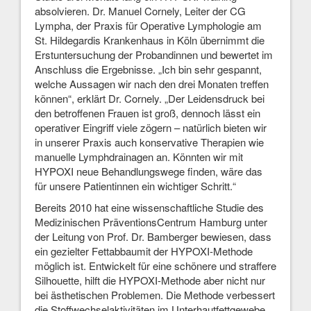
absolvieren. Dr. Manuel Cornely, Leiter der CG
Lympha, der Praxis für Operative Lymphologie am
St. Hildegardis Krankenhaus in Köln übernimmt die
Erstuntersuchung der Probandinnen und bewertet im
Anschluss die Ergebnisse. „Ich bin sehr gespannt,
welche Aussagen wir nach den drei Monaten treffen
können“, erklärt Dr. Cornely. „Der Leidensdruck bei
den betroffenen Frauen ist groß, dennoch lässt ein
operativer Eingriff viele zögern – natürlich bieten wir
in unserer Praxis auch konservative Therapien wie
manuelle Lymphdrainagen an. Könnten wir mit
HYPOXI neue Behandlungswege finden, wäre das
für unsere Patientinnen ein wichtiger Schritt.“
Bereits 2010 hat eine wissenschaftliche Studie des
Medizinischen PräventionsCentrum Hamburg unter
der Leitung von Prof. Dr. Bamberger bewiesen, dass
ein gezielter Fettabbaumit der HYPOXI-Methode
möglich ist. Entwickelt für eine schönere und straffere
Silhouette, hilft die HYPOXI-Methode aber nicht nur
bei ästhetischen Problemen. Die Methode verbessert
die Stoffwechselaktivitäten im Unterhautfettgewebe,