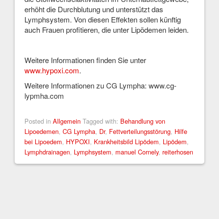
erhöht die Durchblutung und unterstützt das
Lymphsystem. Von diesen Effekten sollen künftig
auch Frauen profitieren, die unter Lipödemen leiden.
Weitere Informationen finden Sie unter
www.hypoxi.com
.
Weitere Informationen zu CG Lympha: www.cg-
lypmha.com
Posted in
Allgemein
Tagged with:
Behandlung von
Lipoedemen
,
CG Lympha
,
Dr
,
Fettverteilungsstörung
,
Hilfe
bei Lipoedem
,
HYPOXI
,
Krankheitsbild Lipödem
,
Lipödem
,
Lymphdrainagen
,
Lymphsystem
,
manuel Cornely
,
reiterhosen