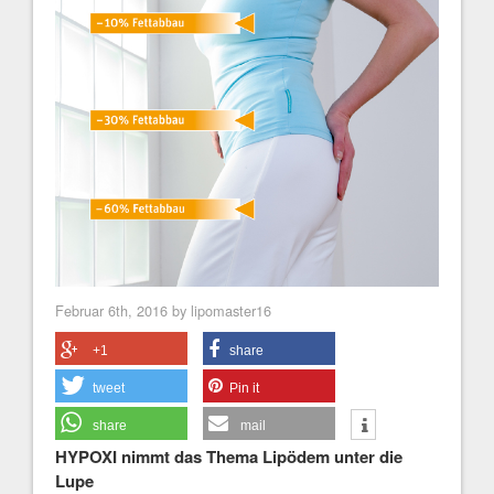
Februar 6th, 2016 by lipomaster16
+1
share
tweet
Pin it
share
mail
HYPOXI nimmt das Thema Lipödem unter die
Lupe