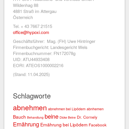
Wildenhag 88
4881 Straß im Attergau
Österreich
Tel. + 43 7667 21515
office@hypoxi.com
Geschäftsführer: Mag. (FH) Uwe Hintringer
Firmenbuchgericht: Landesgericht Wels
Firmenbuchnummer: FN172078g
UID: ATU44933408
EORI: ATEOS1000002216
(Stand: 11.04.2025)
Schlagworte
abnehmen
abnehmen bei Lipödem
abnhemen
beine
Bauch
Dr. Cornely
Behandlung
Dicke Beine
Ernährung
Ernährung bei Lipödem
Facebook