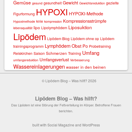
Gemüse
Gewicht
gesundheit
gezielte
gesund
Gewichtsreduktion
HYPOXI
HYPOXI-Methode
Figurformung
Kompressionsstrümpfe
knie
Hypoximethode
kompression
Liposuktion
lipo
Lipolymphödem
lebensqualität
Lipödem
Lipödem Blog
Lipödem ohne op
Lipödem
Lymphödem
Obst
Po
trainingsprogramm
Probetraining
Umfang
Schmerzen
Reiskirchen
Saison
Training
Umfangsverlust
umfangsreduktion
Verbesserung
Wassereinlagerungen
wasser in den beinen
© Lipödem Blog – Was hilft? 2026
Lipödem Blog – Was hilft?
Das Lipödem ist eine Störung der Fettverteilung im Körper. Betroffene Frauen
berichten.
built with
Social Magazine
and
WordPress