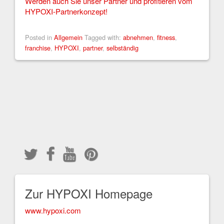
Werden auch Sie unser Partner und profitieren vom
HYPOXI-Partnerkonzept!
Posted in
Allgemein
Tagged with:
abnehmen
,
fitness
,
franchise
,
HYPOXI
,
partner
,
selbständig
Zur HYPOXI Homepage
www.hypoxi.com