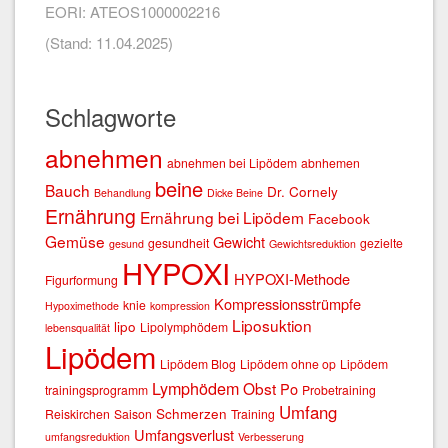
EORI: ATEOS1000002216
(Stand: 11.04.2025)
Schlagworte
abnehmen
abnehmen bei Lipödem
abnhemen
beine
Bauch
Dr. Cornely
Behandlung
Dicke Beine
Ernährung
Ernährung bei Lipödem
Facebook
Gemüse
Gewicht
gesundheit
gezielte
gesund
Gewichtsreduktion
HYPOXI
HYPOXI-Methode
Figurformung
Kompressionsstrümpfe
knie
Hypoximethode
kompression
Liposuktion
lipo
Lipolymphödem
lebensqualität
Lipödem
Lipödem Blog
Lipödem ohne op
Lipödem
Lymphödem
Obst
Po
trainingsprogramm
Probetraining
Umfang
Schmerzen
Reiskirchen
Saison
Training
Umfangsverlust
umfangsreduktion
Verbesserung