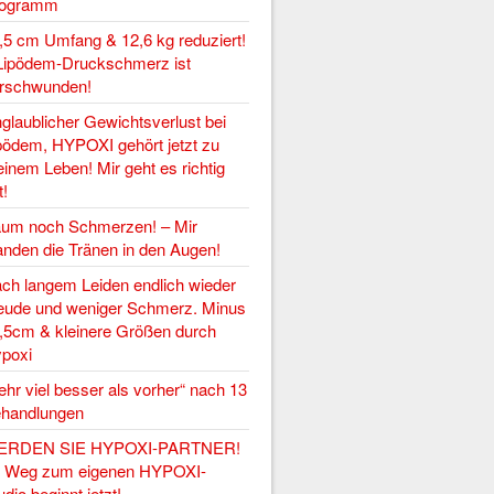
rogramm
,5 cm Umfang & 12,6 kg reduziert!
Lipödem-Druckschmerz ist
rschwunden!
glaublicher Gewichtsverlust bei
pödem, HYPOXI gehört jetzt zu
inem Leben! Mir geht es richtig
t!
um noch Schmerzen! – Mir
anden die Tränen in den Augen!
ch langem Leiden endlich wieder
eude und weniger Schmerz. Minus
,5cm & kleinere Größen durch
poxi
ehr viel besser als vorher“ nach 13
handlungen
ERDEN SIE HYPOXI-PARTNER!
r Weg zum eigenen HYPOXI-
udio beginnt jetzt!