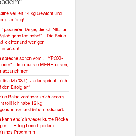
pödem“
dine verliert 14 kg Gewicht und
cm Umfang!
ir passieren Dinge, die ich NIE für
glich gehalten habe!“ – Die Beine
nd leichter und weniger
hmerzen!
h spreche schon vom „HYPOXI-
nder“ – Ich musste MEHR essen,
 abzunehmen!
istina M (33J.) „Jeder spricht mich
f den Erfolg an“
ine Beine verändern sich enorm.
ht toll! Ich habe 12 kg
genommen und 66 cm reduziert.
h kann endlich wieder kurze Röcke
agen! – Erfolg beim Lipödem
ainings Programm!