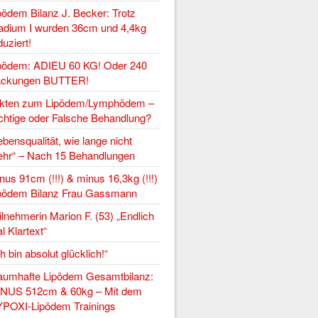
pödem Bilanz J. Becker: Trotz
adium I wurden 36cm und 4,4kg
duziert!
pödem: ADIEU 60 KG! Oder 240
ckungen BUTTER!
kten zum Lipödem/Lymphödem –
chtige oder Falsche Behandlung?
ebensqualität, wie lange nicht
hr“ – Nach 15 Behandlungen
nus 91cm (!!!) & minus 16,3kg (!!!)
pödem Bilanz Frau Gassmann
ilnehmerin Marion F. (53) „Endlich
l Klartext“
ch bin absolut glücklich!“
aumhafte Lipödem Gesamtbilanz:
NUS 512cm & 60kg – Mit dem
POXI-Lipödem Trainings