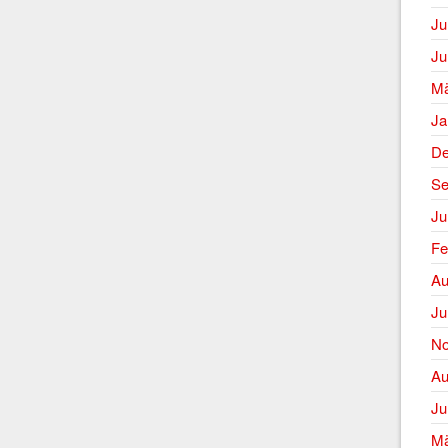
Ju
Ju
Mä
Ja
De
Se
Ju
Fe
Au
Ju
No
Au
Ju
Mä