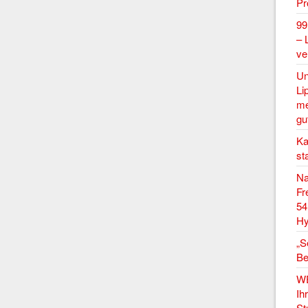
P
99
– 
ve
Un
Li
me
gu
Ka
st
Na
Fr
54
Hy
„S
Be
W
Ih
St