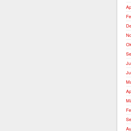
Ap
Fe
De
No
Ok
Se
Ju
Ju
Ma
Ap
Mä
Fe
Se
Au