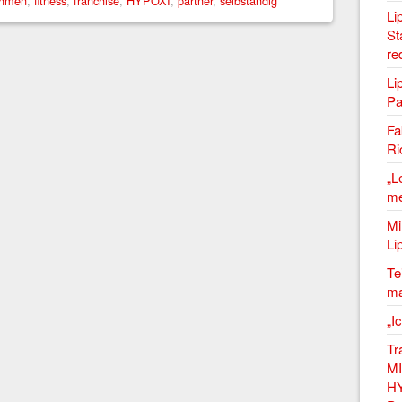
hmen
,
fitness
,
franchise
,
HYPOXI
,
partner
,
selbständig
Li
St
re
Li
Pa
Fa
Ri
„L
me
Mi
Li
Te
ma
„I
Tr
MI
HY