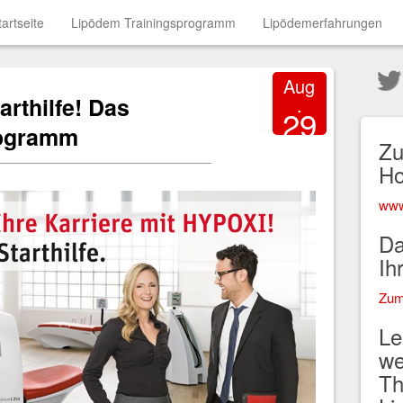
tartseite
Lipödem Trainingsprogramm
Lipödemerfahrungen
Aug
arthilfe! Das
.
29
rogramm
2017
Zu
H
www
Da
Ih
Zum
Le
we
Th